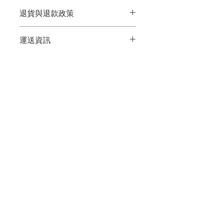
這是產品詳情，適合加入有關產品的更
退貨與退款政策
多資訊，例如尺寸、材料、保固和清洗
說明。另外，您也可在此處形容產品的
這是退貨與退款政策，適合向客戶解釋
獨特之處，以及可給客戶帶來的好處。
運送資訊
如何處理不滿意的產品。撰寫政策時，
買家總是希望能在購買之前清楚了解產
請盡量開門見山，以便建立互信，讓顧
品。所以請盡量提供資訊，讓顧客有信
這是個運送政策，適合加入與運送方
客有信心購買您的產品。
心和决心購買產品。
法、包裝和費用相關的資訊。撰寫政策
時，請盡量開門見山，以便建立互信，
讓顧客有信心購買您的產品。
BE IN
TOUCH
boshianglin@gmail.com
Tel :
04-2376-2401
​臺中市西區五權五街257巷6號13樓之2